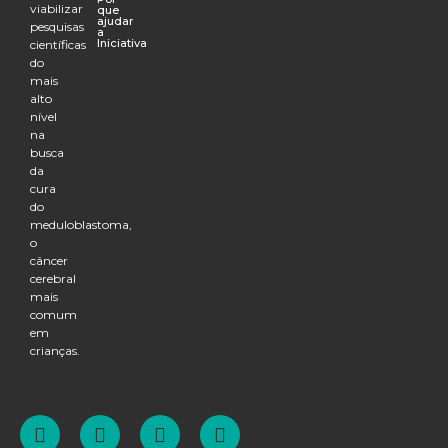
viabilizar
que
ajudar
pesquisas
a
Iniciativa
científicas
do
mais
alto
nível
na
busca
da
cura
do
meduloblastoma,
o
câncer
cerebral
mais
comum
em
crianças.