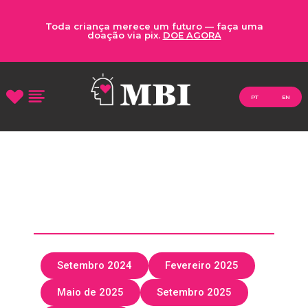
Toda criança merece um futuro — faça uma
doação via pix.
DOE AGORA
PT
EN
Setembro 2024
Fevereiro 2025
Maio de 2025
Setembro 2025