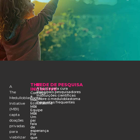
THE
REDE DE PESQUISA
A
INITIATIVE
A busca pela cura
The
Principais pesquisadores
Conheça
Instituições científicas
a
Medulloblastoma
Sobre o meduloblastoma
MBI
Perguntas frequentes
Initiative
Ecossistema
MBI
(MBI)
Equipe
MBI
capta
Um
doações
pai
fala
privadas
de
esperança
para
Por
viabilizar
que