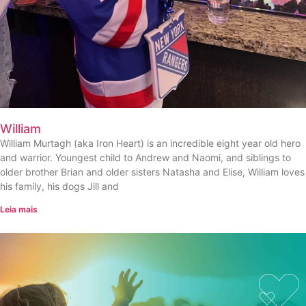
William
William Murtagh (aka Iron Heart) is an incredible eight year old hero
and warrior. Youngest child to Andrew and Naomi, and siblings to
older brother Brian and older sisters Natasha and Elise, William loves
his family, his dogs Jill and
Leia mais