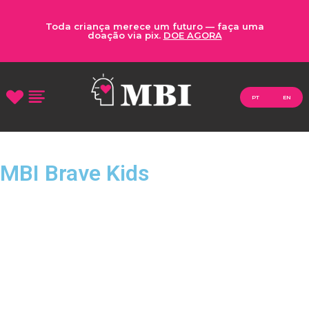
Toda criança merece um futuro — faça uma
doação via pix.
DOE AGORA
PT
EN
MBI Brave Kids