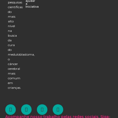
ajudar
pesquisas
a
Iniciativa
científicas
do
mais
alto
nível
na
busca
da
cura
do
meduloblastoma,
o
câncer
cerebral
mais
comum
em
crianças.
Acompanhe nosso trabalho pelas redes sociais. Siga-