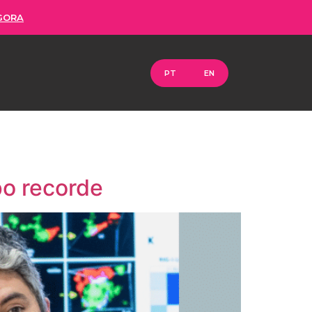
GORA
PT
EN
po recorde