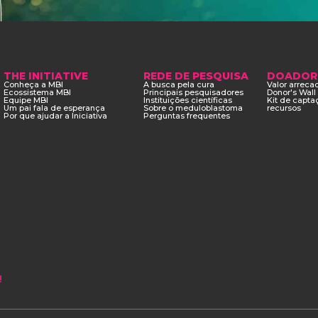
THE INITIATIVE
REDE DE PESQUISA
DOADOR
Conheça a MBI
A busca pela cura
Valor arrec
Ecossistema MBI
Principais pesquisadores
Donor's Wall
Equipe MBI
Instituições científicas
Kit de capta
Um pai fala de esperança
Sobre o meduloblastoma
recursos
Por que ajudar a Iniciativa
Perguntas frequentes
!