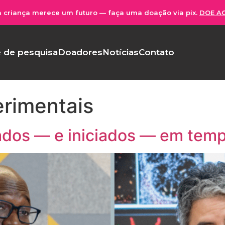
 criança merece um futuro — faça uma doação via pix.
DOE A
 de pesquisa
Doadores
Notícias
Contato
erimentais
vados — e iniciados — em tem