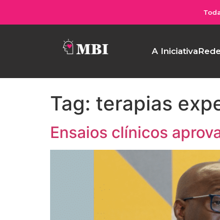
Toda
A Iniciativa
Rede
Tag:
terapias exp
Ensaios clínicos apro