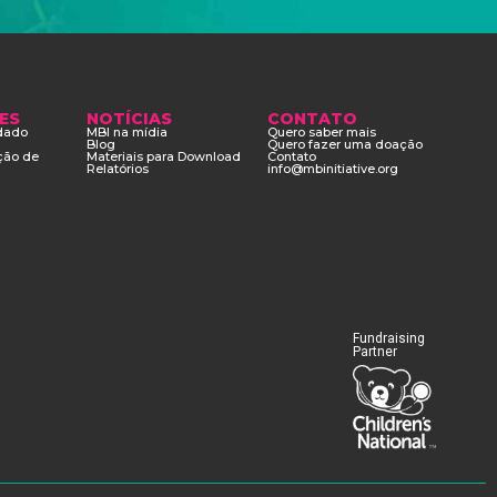
ES
NOTÍCIAS
CONTATO
adado
MBI na mídia
Quero saber mais
Blog
Quero fazer uma doação
ção de
Materiais para Download
Contato
Relatórios
info@mbinitiative.org
Fundraising
Partner