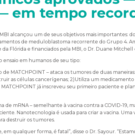
 — em tempo recor
MBI alcançou um de seus objetivos mais importantes: doi
atamentos de meduloblastoma recorrente do Grupo 4. Am
da Flórida e financiados pela MBI, o Dr. Duane Mitchell e
o ensaio em humanos de seu tipo:
de MATCHPOINT – ataca os tumores de duas maneiras: 1)
struir as células cancerígenas; 2)Utiliza um medicamento 
 MATCHPOINT já inscreveu seu primeiro paciente e plane
ina de mRNA – semelhante à vacina contra a COVID-19, m
aciente. Nanotecnologia é usada para criar a vacina. Uma 
ra destruir os tumores.
m qualquer forma, é fatal”, disse o Dr. Sayour. “Estamo