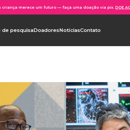
 criança merece um futuro — faça uma doação via pix.
DOE A
 de pesquisa
Doadores
Notícias
Contato