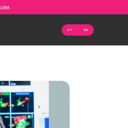
GORA
PT
EN