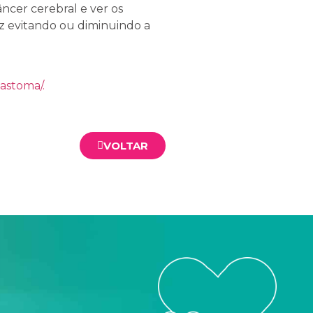
ncer cerebral e ver os
ez evitando ou diminuindo a
astoma/.
VOLTAR