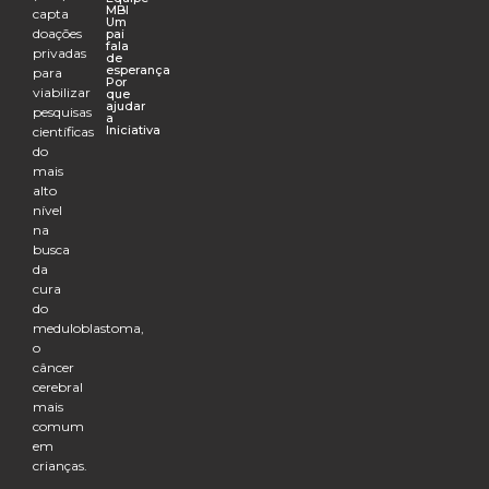
MBI
capta
Um
doações
pai
fala
privadas
de
esperança
para
Por
viabilizar
que
ajudar
pesquisas
a
Iniciativa
científicas
do
mais
alto
nível
na
busca
da
cura
do
meduloblastoma,
o
câncer
cerebral
mais
comum
em
crianças.