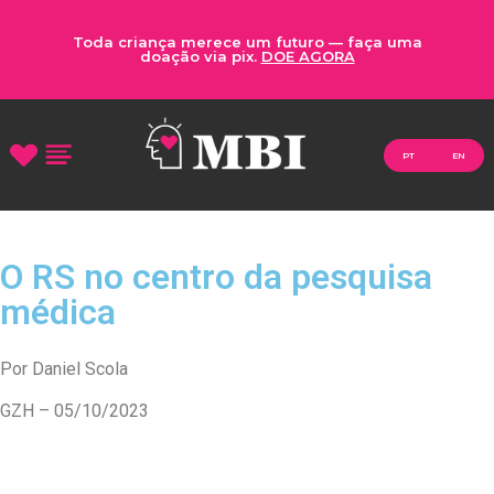
Toda criança merece um futuro — faça uma
doação via pix.
DOE AGORA
PT
EN
O RS no centro da pesquisa
médica
Por Daniel Scola
GZH – 05/10/2023