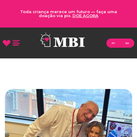
Toda criança merece um futuro — faça uma
doação via pix.
DOE AGORA
PT
EN