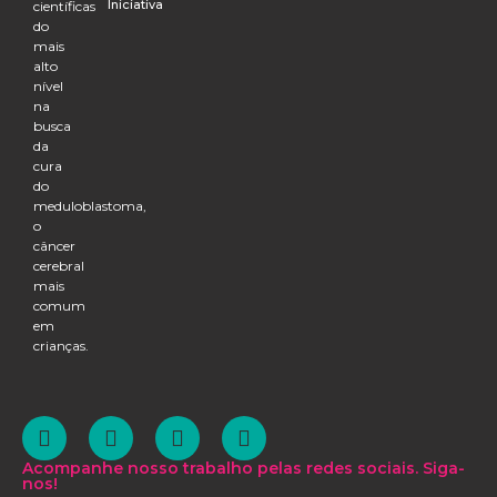
Iniciativa
científicas
do
mais
alto
nível
na
busca
da
cura
do
meduloblastoma,
o
câncer
cerebral
mais
comum
em
crianças.
Acompanhe nosso trabalho pelas redes sociais. Siga-
nos!