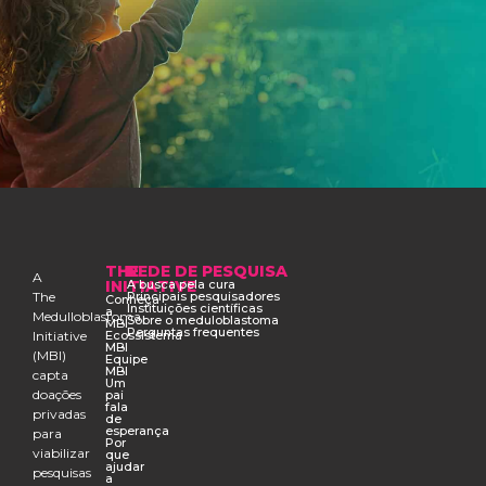
THE
REDE DE PESQUISA
A
INITIATIVE
A busca pela cura
The
Principais pesquisadores
Conheça
Instituições científicas
a
Medulloblastoma
Sobre o meduloblastoma
MBI
Perguntas frequentes
Initiative
Ecossistema
MBI
(MBI)
Equipe
MBI
capta
Um
doações
pai
fala
privadas
de
esperança
para
Por
viabilizar
que
ajudar
pesquisas
a