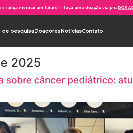
 criança merece um futuro — faça uma doação via pix.
DOE A
 de pesquisa
Doadores
Notícias
Contato
de 2025
 sobre câncer pediátrico: atu