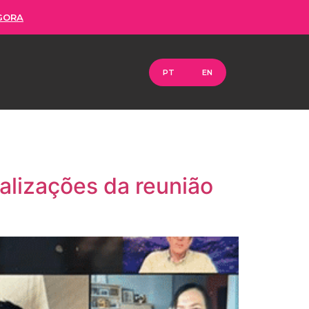
GORA
PT
EN
alizações da reunião