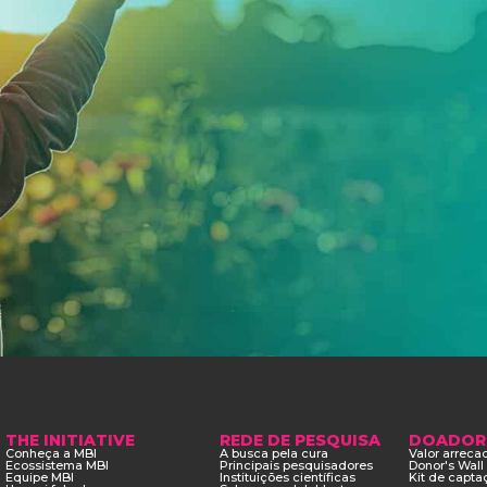
THE INITIATIVE
REDE DE PESQUISA
DOADOR
Conheça a MBI
A busca pela cura
Valor arrec
Ecossistema MBI
Principais pesquisadores
Donor's Wall
Equipe MBI
Instituições científicas
Kit de capta